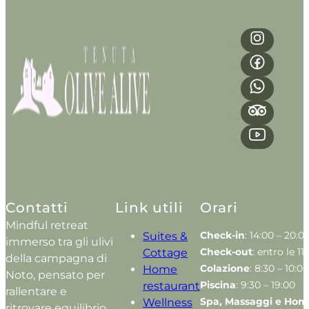
Contatti
Link utili
Orari
Mindful retreat
Check-in
: 14:00 – 20:0
Suites &
immerso tra gli ulivi
Check-out
: entro le 11
Cottage
della campagna di
Colazione
: 8:30 – 10:00
Home
Noto, pensato per
Piscina
: 9:30 – 19:00
restaurant
rallentare e
Spa, Massaggi e Hom
Wellness
ritrovare equilibrio.