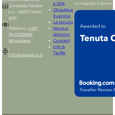
(consigliato il giorno 
e SPA
Contrada Ferraro
OliveAlive
s n – 96017 Noto
Evening
(SR)
La tenuta
Telefono: (
+39)
News e
3401253689
dintorni
WhatsApp
Contatti
Info &
Tariffe
info@olivealive.it