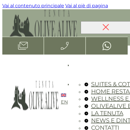
Vai al contenuto principale
Vai al piè di pagina
SUITES & CO
HOME REST
WELLNESS E
EN
OLIVEALIVE 
LA TENUTA
NEWS E DIN
CONTATTI