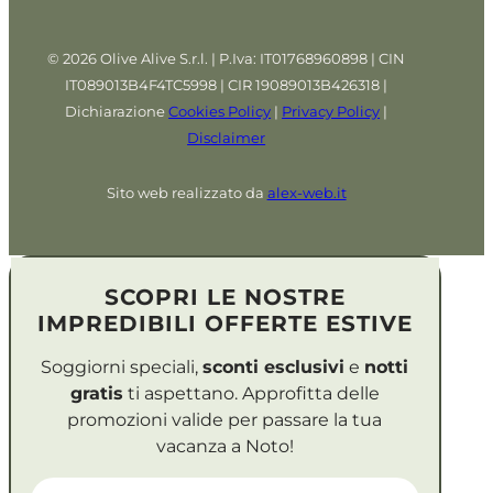
© 2026 Olive Alive S.r.l. | P.Iva: IT01768960898 | CIN
IT089013B4F4TC5998 | CIR 19089013B426318 |
Dichiarazione
Cookies Policy
|
Privacy Policy
|
Disclaimer
Sito web realizzato da
alex-web.it
SCOPRI LE NOSTRE
IMPREDIBILI OFFERTE ESTIVE
Soggiorni speciali,
sconti esclusivi
e
notti
gratis
ti aspettano. Approfitta delle
promozioni valide per passare la tua
vacanza a Noto!