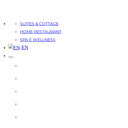
SUITES & COTTAGE
HOME RESTAURANT
SPA E WELLNESS
EN
OLIVEALIVE EVENING
LA TENUTA
PROMOZIONI
PRENOTA CAMERE
INFO & TARIFFE